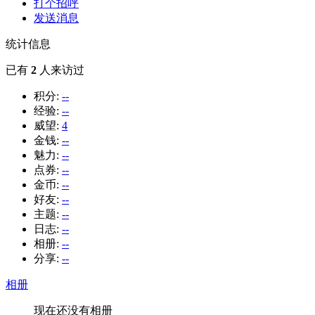
打个招呼
发送消息
统计信息
已有
2
人来访过
积分:
--
经验:
--
威望:
4
金钱:
--
魅力:
--
点券:
--
金币:
--
好友:
--
主题:
--
日志:
--
相册:
--
分享:
--
相册
现在还没有相册