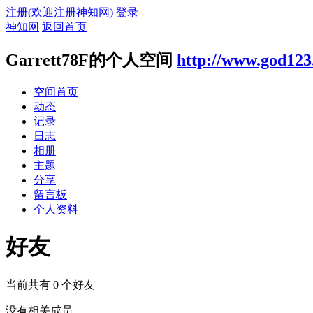
注册(欢迎注册神知网)
登录
神知网
返回首页
Garrett78F的个人空间
http://www.god123
空间首页
动态
记录
日志
相册
主题
分享
留言板
个人资料
好友
当前共有
0
个好友
没有相关成员