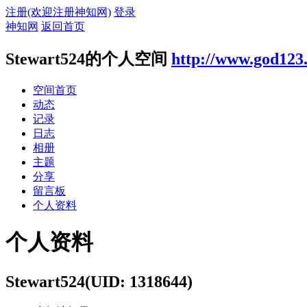
注册(欢迎注册神知网)
登录
神知网
返回首页
Stewart524的个人空间
http://www.god123
空间首页
动态
记录
日志
相册
主题
分享
留言板
个人资料
个人资料
Stewart524
(UID: 1318644)