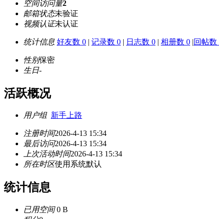
空间访问量
2
邮箱状态
未验证
视频认证
未认证
统计信息
好友数 0
|
记录数 0
|
日志数 0
|
相册数 0
|
回帖数 
性别
保密
生日
-
活跃概况
用户组
新手上路
注册时间
2026-4-13 15:34
最后访问
2026-4-13 15:34
上次活动时间
2026-4-13 15:34
所在时区
使用系统默认
统计信息
已用空间
0 B