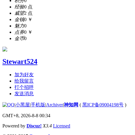
积分
0
经验
0 点
威望
2 点
金钱
0 ￥
魅力
0
点券
0 ￥
金币
0
Stewart524
加为好友
给我留言
打个招呼
发送消息
|
小黑屋
|
手机版
|
Archiver
|
神知网
(
黑ICP备09004198号
)
GMT+8, 2026-8-8 00:34
Powered by
Discuz!
X3.4
Licensed