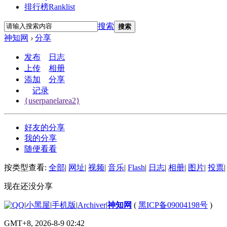
排行榜
Ranklist
搜索
搜索
神知网
›
分享
发布
日志
上传
相册
添加
分享
记录
{userpanelarea2}
好友的分享
我的分享
随便看看
按类型查看:
全部
|
网址
|
视频
|
音乐
|
Flash
|
日志
|
相册
|
图片
|
投票
|
现在还没分享
|
小黑屋
|
手机版
|
Archiver
|
神知网
(
黑ICP备09004198号
)
GMT+8, 2026-8-9 02:42