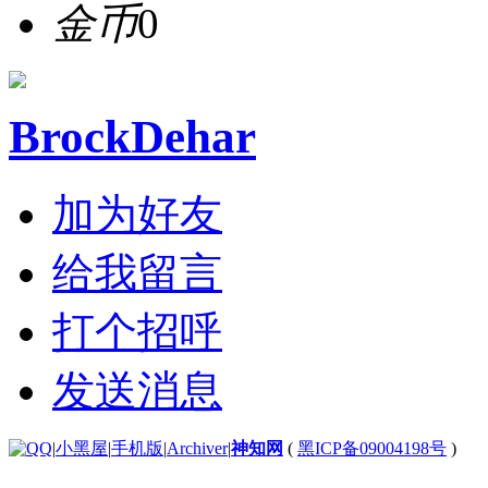
金币
0
BrockDehar
加为好友
给我留言
打个招呼
发送消息
|
小黑屋
|
手机版
|
Archiver
|
神知网
(
黑ICP备09004198号
)