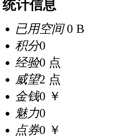
统计信息
已用空间
0 B
积分
0
经验
0 点
威望
2 点
金钱
0 ￥
魅力
0
点券
0 ￥