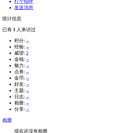
打个招呼
发送消息
统计信息
已有
1
人来访过
积分:
--
经验:
--
威望:
2
金钱:
--
魅力:
--
点券:
--
金币:
--
好友:
--
主题:
--
日志:
--
相册:
--
分享:
--
相册
现在还没有相册