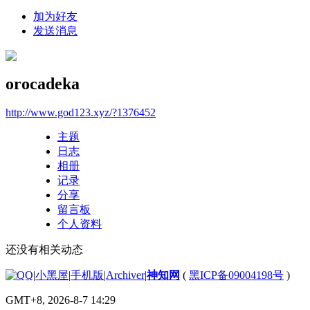
加为好友
发送消息
orocadeka
http://www.god123.xyz/?1376452
主题
日志
相册
记录
分享
留言板
个人资料
还没有相关动态
|
小黑屋
|
手机版
|
Archiver
|
神知网
(
黑ICP备09004198号
)
GMT+8, 2026-8-7 14:29