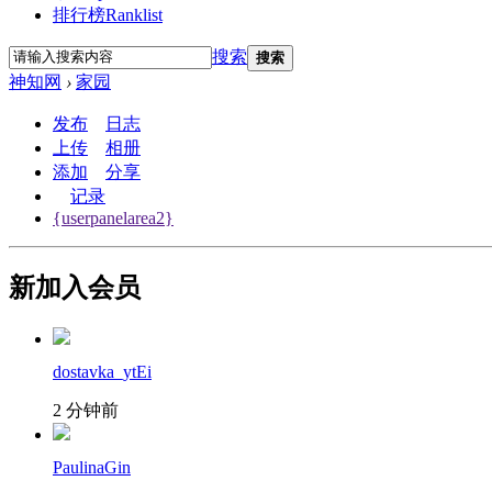
排行榜
Ranklist
搜索
搜索
神知网
›
家园
发布
日志
上传
相册
添加
分享
记录
{userpanelarea2}
新加入会员
dostavka_ytEi
2 分钟前
PaulinaGin