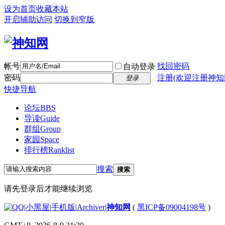
设为首页
收藏本站
开启辅助访问
切换到窄版
帐号
找回密码
自动登录
密码
注册(欢迎注册神知
登录
快捷导航
论坛
BBS
导读
Guide
群组
Group
家园
Space
排行榜
Ranklist
搜索
搜索
请先登录后才能继续浏览
|
小黑屋
|
手机版
|
Archiver
|
神知网
(
黑ICP备09004198号
)