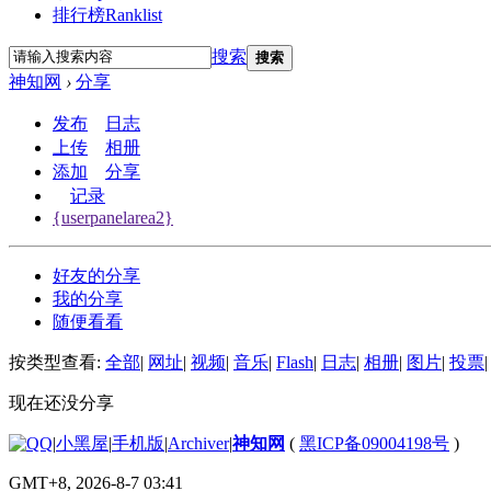
排行榜
Ranklist
搜索
搜索
神知网
›
分享
发布
日志
上传
相册
添加
分享
记录
{userpanelarea2}
好友的分享
我的分享
随便看看
按类型查看:
全部
|
网址
|
视频
|
音乐
|
Flash
|
日志
|
相册
|
图片
|
投票
|
现在还没分享
|
小黑屋
|
手机版
|
Archiver
|
神知网
(
黑ICP备09004198号
)
GMT+8, 2026-8-7 03:41