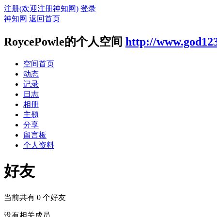
注册(欢迎注册神知网)
登录
神知网
返回首页
RoycePowle的个人空间
http://www.god12
空间首页
动态
记录
日志
相册
主题
分享
留言板
个人资料
好友
当前共有
0
个好友
没有相关成员