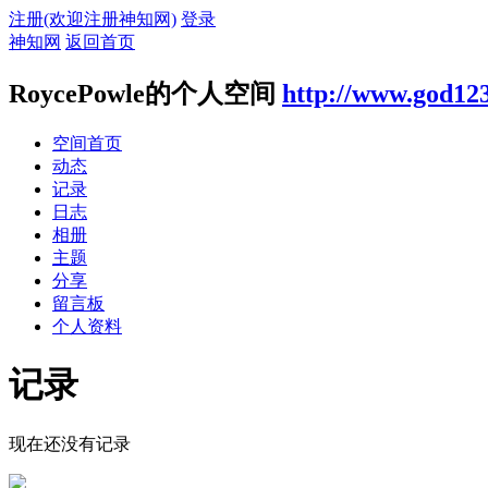
注册(欢迎注册神知网)
登录
神知网
返回首页
RoycePowle的个人空间
http://www.god12
空间首页
动态
记录
日志
相册
主题
分享
留言板
个人资料
记录
现在还没有记录