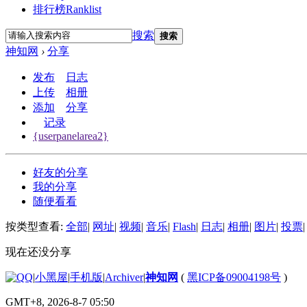
排行榜
Ranklist
搜索
搜索
神知网
›
分享
发布
日志
上传
相册
添加
分享
记录
{userpanelarea2}
好友的分享
我的分享
随便看看
按类型查看:
全部
|
网址
|
视频
|
音乐
|
Flash
|
日志
|
相册
|
图片
|
投票
|
现在还没分享
|
小黑屋
|
手机版
|
Archiver
|
神知网
(
黑ICP备09004198号
)
GMT+8, 2026-8-7 05:50