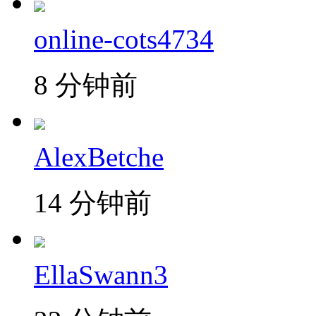
online-cots4734
8 分钟前
AlexBetche
14 分钟前
EllaSwann3