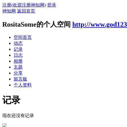
注册(欢迎注册神知网)
登录
神知网
返回首页
RositaSome的个人空间
http://www.god123
空间首页
动态
记录
日志
相册
主题
分享
留言板
个人资料
记录
现在还没有记录