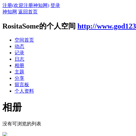
注册(欢迎注册神知网)
登录
神知网
返回首页
RositaSome的个人空间
http://www.god123
空间首页
动态
记录
日志
相册
主题
分享
留言板
个人资料
相册
没有可浏览的列表