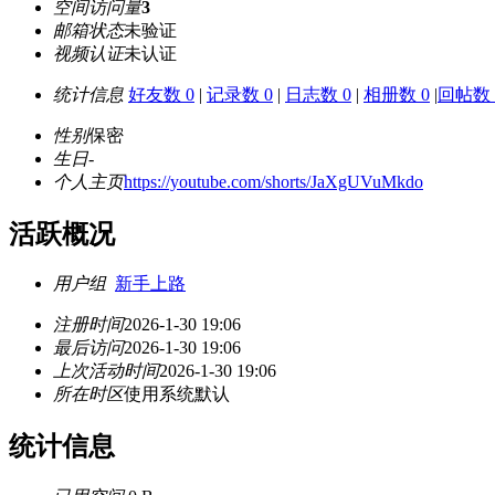
空间访问量
3
邮箱状态
未验证
视频认证
未认证
统计信息
好友数 0
|
记录数 0
|
日志数 0
|
相册数 0
|
回帖数 
性别
保密
生日
-
个人主页
https://youtube.com/shorts/JaXgUVuMkdo
活跃概况
用户组
新手上路
注册时间
2026-1-30 19:06
最后访问
2026-1-30 19:06
上次活动时间
2026-1-30 19:06
所在时区
使用系统默认
统计信息