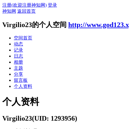
注册(欢迎注册神知网)
登录
神知网
返回首页
Virgilio23的个人空间
http://www.god123.
空间首页
动态
记录
日志
相册
主题
分享
留言板
个人资料
个人资料
Virgilio23
(UID: 1293956)