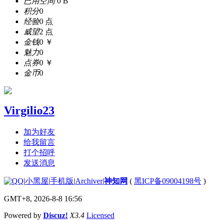
已用空间
0 B
积分
0
经验
0 点
威望
2 点
金钱
0 ￥
魅力
0
点券
0 ￥
金币
0
Virgilio23
加为好友
给我留言
打个招呼
发送消息
|
小黑屋
|
手机版
|
Archiver
|
神知网
(
黑ICP备09004198号
)
GMT+8, 2026-8-8 16:56
Powered by
Discuz!
X3.4
Licensed