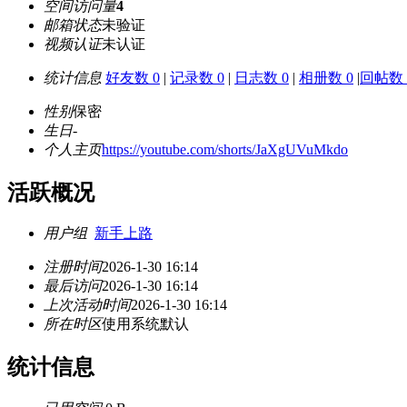
空间访问量
4
邮箱状态
未验证
视频认证
未认证
统计信息
好友数 0
|
记录数 0
|
日志数 0
|
相册数 0
|
回帖数 
性别
保密
生日
-
个人主页
https://youtube.com/shorts/JaXgUVuMkdo
活跃概况
用户组
新手上路
注册时间
2026-1-30 16:14
最后访问
2026-1-30 16:14
上次活动时间
2026-1-30 16:14
所在时区
使用系统默认
统计信息