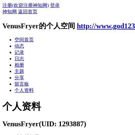
注册(欢迎注册神知网)
登录
神知网
返回首页
VenusFryer的个人空间
http://www.god123
空间首页
动态
记录
日志
相册
主题
分享
留言板
个人资料
个人资料
VenusFryer
(UID: 1293887)