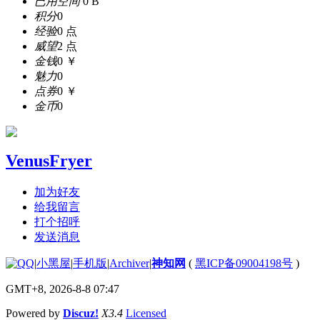
已用空间
0 B
积分
0
经验
0 点
威望
2 点
金钱
0 ￥
魅力
0
点券
0 ￥
金币
0
VenusFryer
加为好友
给我留言
打个招呼
发送消息
|
小黑屋
|
手机版
|
Archiver
|
神知网
(
黑ICP备09004198号
)
GMT+8, 2026-8-8 07:47
Powered by
Discuz!
X3.4
Licensed