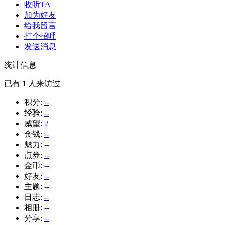
收听TA
加为好友
给我留言
打个招呼
发送消息
统计信息
已有
1
人来访过
积分:
--
经验:
--
威望:
2
金钱:
--
魅力:
--
点券:
--
金币:
--
好友:
--
主题:
--
日志:
--
相册:
--
分享:
--