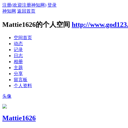
注册(欢迎注册神知网)
登录
神知网
返回首页
Mattie1626的个人空间
http://www.god123
空间首页
动态
记录
日志
相册
主题
分享
留言板
个人资料
头像
Mattie1626