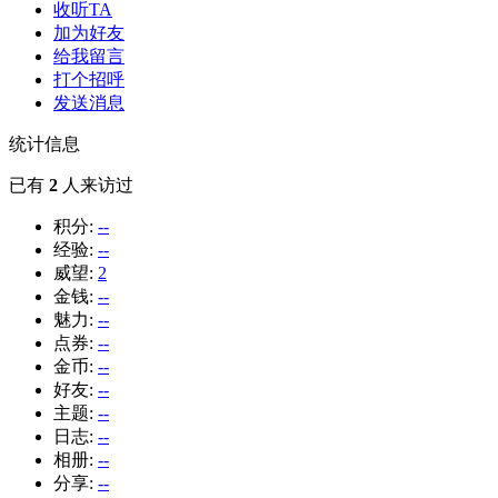
收听TA
加为好友
给我留言
打个招呼
发送消息
统计信息
已有
2
人来访过
积分:
--
经验:
--
威望:
2
金钱:
--
魅力:
--
点券:
--
金币:
--
好友:
--
主题:
--
日志:
--
相册:
--
分享:
--