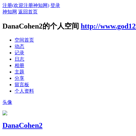
注册(欢迎注册神知网)
登录
神知网
返回首页
DanaCohen2的个人空间
http://www.god12
空间首页
动态
记录
日志
相册
主题
分享
留言板
个人资料
头像
DanaCohen2