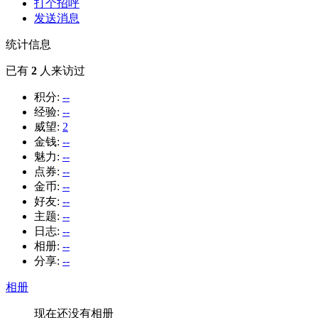
打个招呼
发送消息
统计信息
已有
2
人来访过
积分:
--
经验:
--
威望:
2
金钱:
--
魅力:
--
点券:
--
金币:
--
好友:
--
主题:
--
日志:
--
相册:
--
分享:
--
相册
现在还没有相册