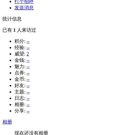
打个招呼
发送消息
统计信息
已有
1
人来访过
积分:
--
经验:
--
威望:
2
金钱:
--
魅力:
--
点券:
--
金币:
--
好友:
--
主题:
--
日志:
--
相册:
--
分享:
--
相册
现在还没有相册