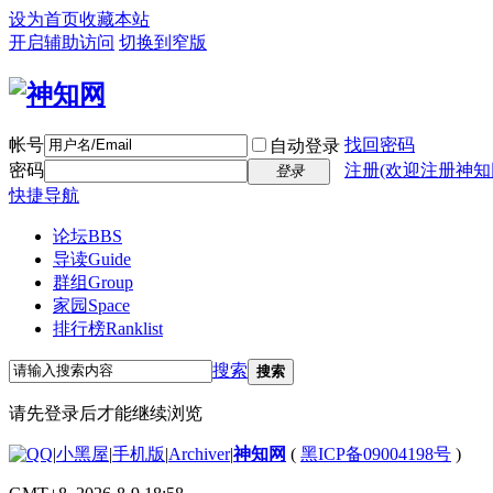
设为首页
收藏本站
开启辅助访问
切换到窄版
帐号
找回密码
自动登录
密码
注册(欢迎注册神知
登录
快捷导航
论坛
BBS
导读
Guide
群组
Group
家园
Space
排行榜
Ranklist
搜索
搜索
请先登录后才能继续浏览
|
小黑屋
|
手机版
|
Archiver
|
神知网
(
黑ICP备09004198号
)