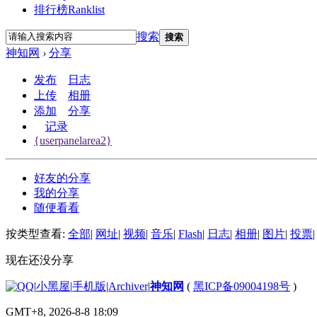
排行榜
Ranklist
搜索
搜索
神知网
›
分享
发布
日志
上传
相册
添加
分享
记录
{userpanelarea2}
好友的分享
我的分享
随便看看
按类型查看:
全部
|
网址
|
视频
|
音乐
|
Flash
|
日志
|
相册
|
图片
|
投票
|
现在还没分享
|
小黑屋
|
手机版
|
Archiver
|
神知网
(
黑ICP备09004198号
)
GMT+8, 2026-8-8 18:09