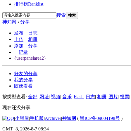
排行榜
Ranklist
搜索
搜索
神知网
›
分享
发布
日志
上传
相册
添加
分享
记录
{userpanelarea2}
好友的分享
我的分享
随便看看
按类型查看:
全部
|
网址
|
视频
|
音乐
|
Flash
|
日志
|
相册
|
图片
|
投票
|
现在还没分享
|
小黑屋
|
手机版
|
Archiver
|
神知网
(
黑ICP备09004198号
)
GMT+8, 2026-8-7 08:34