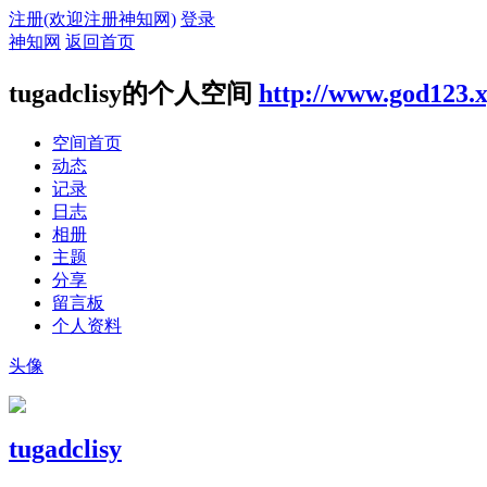
注册(欢迎注册神知网)
登录
神知网
返回首页
tugadclisy的个人空间
http://www.god123.
空间首页
动态
记录
日志
相册
主题
分享
留言板
个人资料
头像
tugadclisy