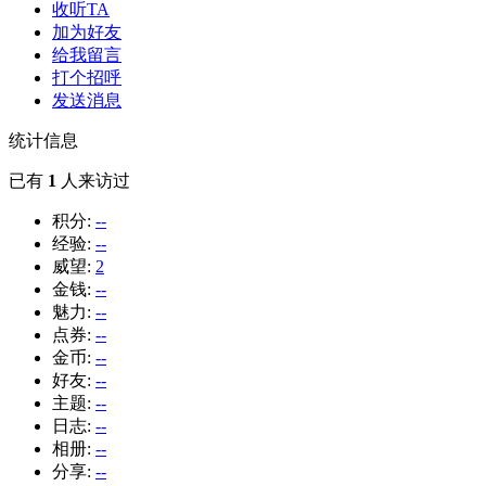
收听TA
加为好友
给我留言
打个招呼
发送消息
统计信息
已有
1
人来访过
积分:
--
经验:
--
威望:
2
金钱:
--
魅力:
--
点券:
--
金币:
--
好友:
--
主题:
--
日志:
--
相册:
--
分享:
--