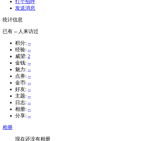
打个招呼
发送消息
统计信息
已有
--
人来访过
积分:
--
经验:
--
威望:
2
金钱:
--
魅力:
--
点券:
--
金币:
--
好友:
--
主题:
--
日志:
--
相册:
--
分享:
--
相册
现在还没有相册