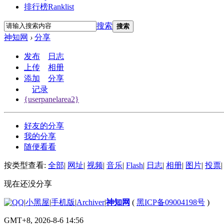
排行榜
Ranklist
搜索
搜索
神知网
›
分享
发布
日志
上传
相册
添加
分享
记录
{userpanelarea2}
好友的分享
我的分享
随便看看
按类型查看:
全部
|
网址
|
视频
|
音乐
|
Flash
|
日志
|
相册
|
图片
|
投票
|
现在还没分享
|
小黑屋
|
手机版
|
Archiver
|
神知网
(
黑ICP备09004198号
)
GMT+8, 2026-8-6 14:56