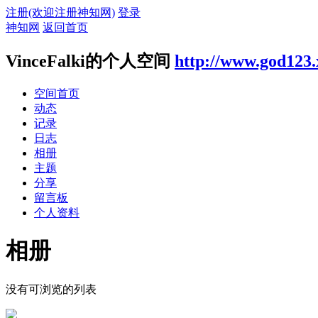
注册(欢迎注册神知网)
登录
神知网
返回首页
VinceFalki的个人空间
http://www.god123
空间首页
动态
记录
日志
相册
主题
分享
留言板
个人资料
相册
没有可浏览的列表