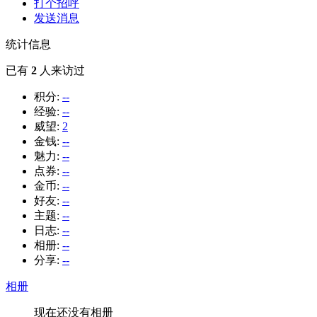
打个招呼
发送消息
统计信息
已有
2
人来访过
积分:
--
经验:
--
威望:
2
金钱:
--
魅力:
--
点券:
--
金币:
--
好友:
--
主题:
--
日志:
--
相册:
--
分享:
--
相册
现在还没有相册