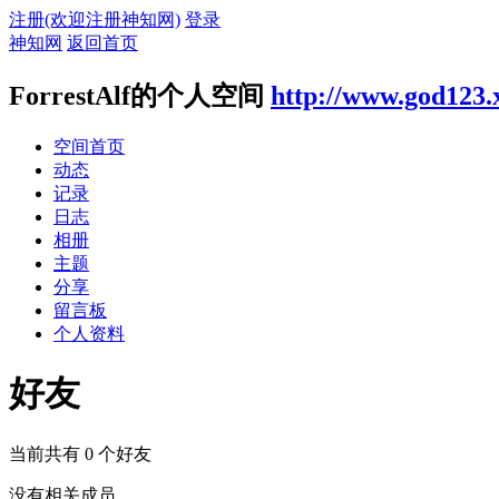
注册(欢迎注册神知网)
登录
神知网
返回首页
ForrestAlf的个人空间
http://www.god123.
空间首页
动态
记录
日志
相册
主题
分享
留言板
个人资料
好友
当前共有
0
个好友
没有相关成员