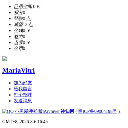
已用空间
0 B
积分
0
经验
0 点
威望
12 点
金钱
0 ￥
魅力
0
点券
0 ￥
金币
0
MariaVitri
加为好友
给我留言
打个招呼
发送消息
|
小黑屋
|
手机版
|
Archiver
|
神知网
(
黑ICP备09004198号
)
GMT+8, 2026-8-6 16:45