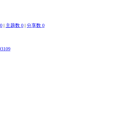
0
|
主题数 0
|
分享数 0
03109