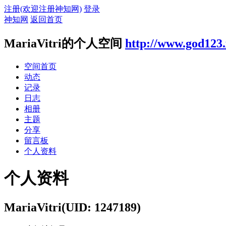
注册(欢迎注册神知网)
登录
神知网
返回首页
MariaVitri的个人空间
http://www.god123
空间首页
动态
记录
日志
相册
主题
分享
留言板
个人资料
个人资料
MariaVitri
(UID: 1247189)