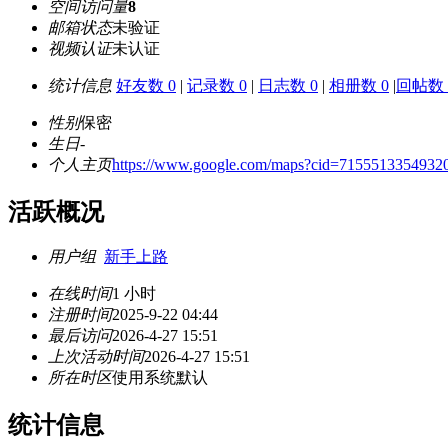
空间访问量
8
邮箱状态
未验证
视频认证
未认证
统计信息
好友数 0
|
记录数 0
|
日志数 0
|
相册数 0
|
回帖数 
性别
保密
生日
-
个人主页
https://www.google.com/maps?cid=7155513354932
活跃概况
用户组
新手上路
在线时间
1 小时
注册时间
2025-9-22 04:44
最后访问
2026-4-27 15:51
上次活动时间
2026-4-27 15:51
所在时区
使用系统默认
统计信息