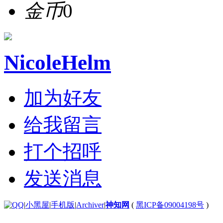
金币
0
NicoleHelm
加为好友
给我留言
打个招呼
发送消息
|
小黑屋
|
手机版
|
Archiver
|
神知网
(
黑ICP备09004198号
)