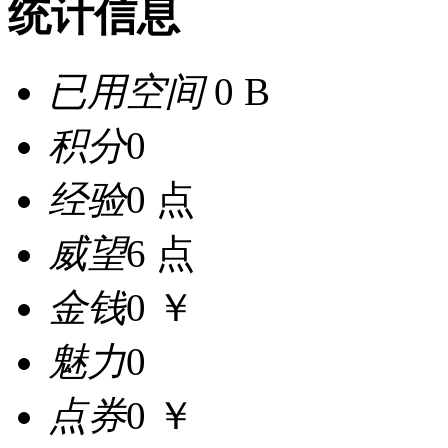
统计信息
已用空间
0 B
积分
0
经验
0 点
威望
6 点
金钱
0 ￥
魅力
0
点券
0 ￥