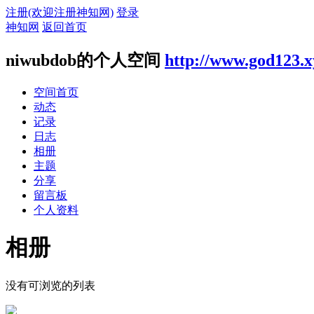
注册(欢迎注册神知网)
登录
神知网
返回首页
niwubdob的个人空间
http://www.god123.
空间首页
动态
记录
日志
相册
主题
分享
留言板
个人资料
相册
没有可浏览的列表