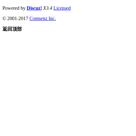
Powered by
Discuz!
X3.4
Licensed
© 2001-2017
Comsenz Inc.
返回顶部