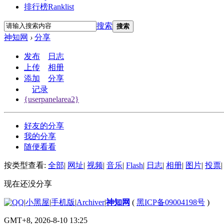
排行榜
Ranklist
搜索
搜索
神知网
›
分享
发布
日志
上传
相册
添加
分享
记录
{userpanelarea2}
好友的分享
我的分享
随便看看
按类型查看:
全部
|
网址
|
视频
|
音乐
|
Flash
|
日志
|
相册
|
图片
|
投票
|
现在还没分享
|
小黑屋
|
手机版
|
Archiver
|
神知网
(
黑ICP备09004198号
)
GMT+8, 2026-8-10 13:25