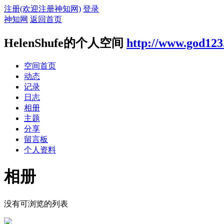
注册(欢迎注册神知网)
登录
神知网
返回首页
HelenShufe的个人空间
http://www.god123
空间首页
动态
记录
日志
相册
主题
分享
留言板
个人资料
相册
没有可浏览的列表