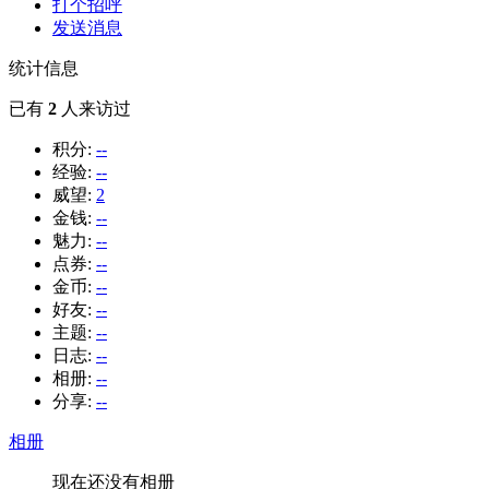
打个招呼
发送消息
统计信息
已有
2
人来访过
积分:
--
经验:
--
威望:
2
金钱:
--
魅力:
--
点券:
--
金币:
--
好友:
--
主题:
--
日志:
--
相册:
--
分享:
--
相册
现在还没有相册