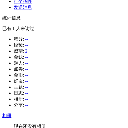
打个招呼
发送消息
统计信息
已有
1
人来访过
积分:
--
经验:
--
威望:
2
金钱:
--
魅力:
--
点券:
--
金币:
--
好友:
--
主题:
--
日志:
--
相册:
--
分享:
--
相册
现在还没有相册