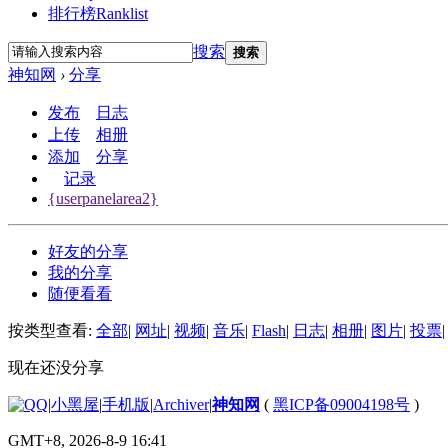
排行榜
Ranklist
搜索
搜索
神知网
›
分享
发布
日志
上传
相册
添加
分享
记录
{userpanelarea2}
好友的分享
我的分享
随便看看
按类型查看:
全部
|
网址
|
视频
|
音乐
|
Flash
|
日志
|
相册
|
图片
|
投票
|
现在还没分享
|
小黑屋
|
手机版
|
Archiver
|
神知网
(
黑ICP备09004198号
)
GMT+8, 2026-8-9 16:41