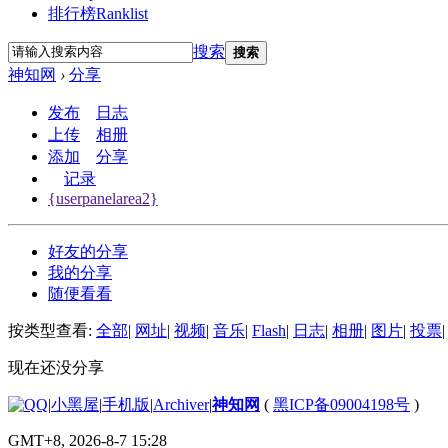
排行榜
Ranklist
搜索
搜索
神知网
›
分享
发布
日志
上传
相册
添加
分享
记录
{userpanelarea2}
好友的分享
我的分享
随便看看
按类型查看:
全部
|
网址
|
视频
|
音乐
|
Flash
|
日志
|
相册
|
图片
|
投票
|
现在还没分享
|
小黑屋
|
手机版
|
Archiver
|
神知网
(
黑ICP备09004198号
)
GMT+8, 2026-8-7 15:28