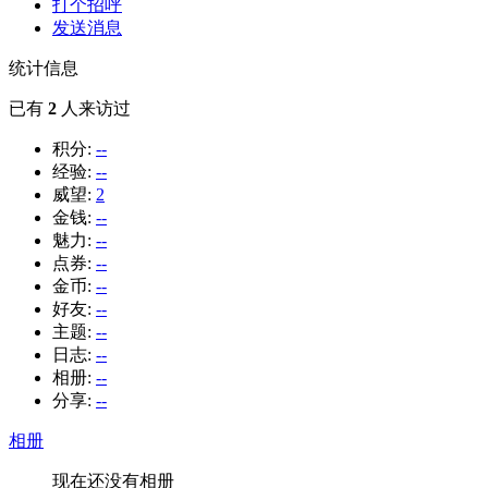
打个招呼
发送消息
统计信息
已有
2
人来访过
积分:
--
经验:
--
威望:
2
金钱:
--
魅力:
--
点券:
--
金币:
--
好友:
--
主题:
--
日志:
--
相册:
--
分享:
--
相册
现在还没有相册