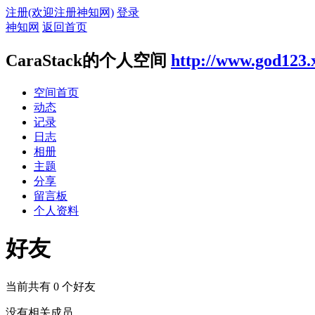
注册(欢迎注册神知网)
登录
神知网
返回首页
CaraStack的个人空间
http://www.god123.
空间首页
动态
记录
日志
相册
主题
分享
留言板
个人资料
好友
当前共有
0
个好友
没有相关成员