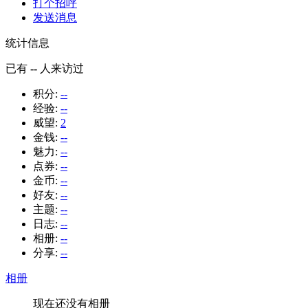
打个招呼
发送消息
统计信息
已有
--
人来访过
积分:
--
经验:
--
威望:
2
金钱:
--
魅力:
--
点券:
--
金币:
--
好友:
--
主题:
--
日志:
--
相册:
--
分享:
--
相册
现在还没有相册