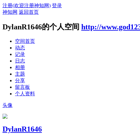
注册(欢迎注册神知网)
登录
神知网
返回首页
DylanR1646的个人空间
http://www.god12
空间首页
动态
记录
日志
相册
主题
分享
留言板
个人资料
头像
DylanR1646