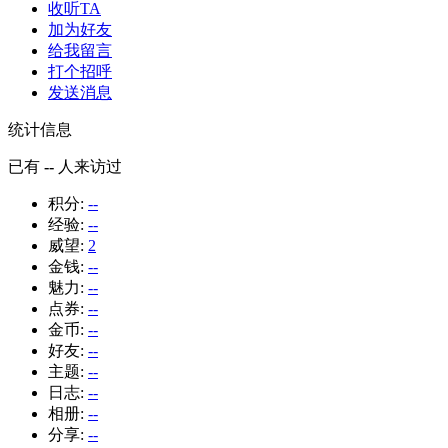
收听TA
加为好友
给我留言
打个招呼
发送消息
统计信息
已有
--
人来访过
积分:
--
经验:
--
威望:
2
金钱:
--
魅力:
--
点券:
--
金币:
--
好友:
--
主题:
--
日志:
--
相册:
--
分享:
--