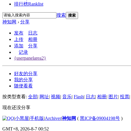
排行榜
Ranklist
搜索
搜索
神知网
›
分享
发布
日志
上传
相册
添加
分享
记录
{userpanelarea2}
好友的分享
我的分享
随便看看
按类型查看:
全部
|
网址
|
视频
|
音乐
|
Flash
|
日志
|
相册
|
图片
|
投票
|
现在还没分享
|
小黑屋
|
手机版
|
Archiver
|
神知网
(
黑ICP备09004198号
)
GMT+8, 2026-8-7 00:52