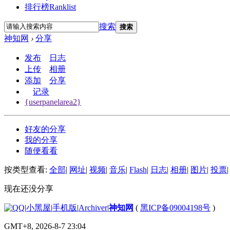
排行榜
Ranklist
搜索
搜索
神知网
›
分享
发布
日志
上传
相册
添加
分享
记录
{userpanelarea2}
好友的分享
我的分享
随便看看
按类型查看:
全部
|
网址
|
视频
|
音乐
|
Flash
|
日志
|
相册
|
图片
|
投票
|
现在还没分享
|
小黑屋
|
手机版
|
Archiver
|
神知网
(
黑ICP备09004198号
)
GMT+8, 2026-8-7 23:04