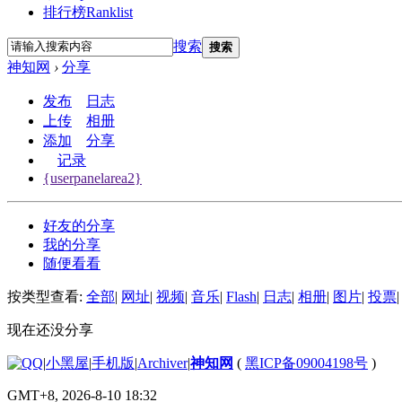
排行榜
Ranklist
搜索
搜索
神知网
›
分享
发布
日志
上传
相册
添加
分享
记录
{userpanelarea2}
好友的分享
我的分享
随便看看
按类型查看:
全部
|
网址
|
视频
|
音乐
|
Flash
|
日志
|
相册
|
图片
|
投票
|
现在还没分享
|
小黑屋
|
手机版
|
Archiver
|
神知网
(
黑ICP备09004198号
)
GMT+8, 2026-8-10 18:32