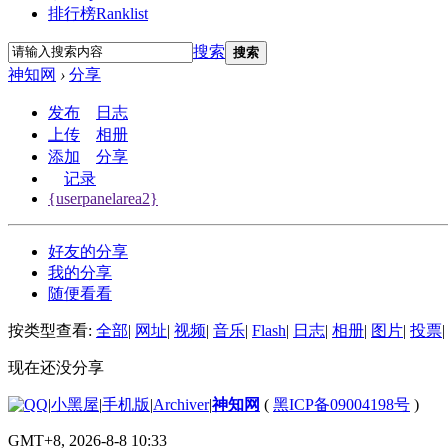
排行榜
Ranklist
搜索
搜索
神知网
›
分享
发布
日志
上传
相册
添加
分享
记录
{userpanelarea2}
好友的分享
我的分享
随便看看
按类型查看:
全部
|
网址
|
视频
|
音乐
|
Flash
|
日志
|
相册
|
图片
|
投票
|
现在还没分享
|
小黑屋
|
手机版
|
Archiver
|
神知网
(
黑ICP备09004198号
)
GMT+8, 2026-8-8 10:33