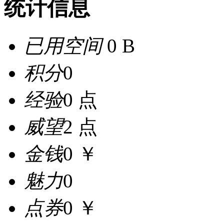
统计信息
已用空间
0 B
积分
0
经验
0 点
威望
2 点
金钱
0 ￥
魅力
0
点券
0 ￥