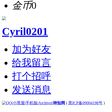
金币
0
Cyril0201
加为好友
给我留言
打个招呼
发送消息
|
小黑屋
|
手机版
|
Archiver
|
神知网
(
黑ICP备09004198号
)