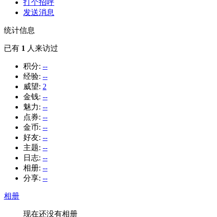
打个招呼
发送消息
统计信息
已有
1
人来访过
积分:
--
经验:
--
威望:
2
金钱:
--
魅力:
--
点券:
--
金币:
--
好友:
--
主题:
--
日志:
--
相册:
--
分享:
--
相册
现在还没有相册