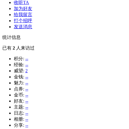
收听TA
加为好友
给我留言
打个招呼
发送消息
统计信息
已有
2
人来访过
积分:
--
经验:
--
威望:
2
金钱:
--
魅力:
--
点券:
--
金币:
--
好友:
--
主题:
--
日志:
--
相册:
--
分享:
--