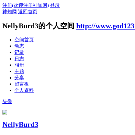
注册(欢迎注册神知网)
登录
神知网
返回首页
NellyBurd3的个人空间
http://www.god123
空间首页
动态
记录
日志
相册
主题
分享
留言板
个人资料
头像
NellyBurd3